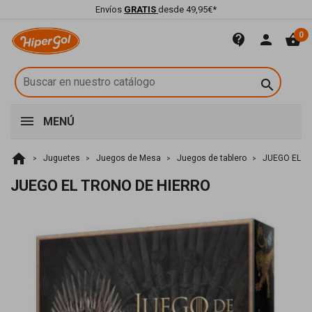
Envíos
GRATIS
desde 49,95€*
0
contact_support
person
shopping_basket

MENÚ
home
Juguetes
Juegos de Mesa
Juegos de tablero
JUEGO EL T
JUEGO EL TRONO DE HIERRO