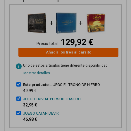
+
+
129,92 €
Precio total:
Añadir los tres al carrito
info
Uno de estos artículos tiene diferente disponibilidad
Mostrar detalles
Este producto:
JUEGO EL TRONO DE HIERRO
49,99 €
JUEGO TRIVIAL PURSUIT HASBRO
32,95 €
JUEGO CATAN DEVIR
46,98 €