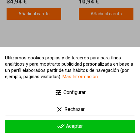
34,94 €
10,94 €
Añadir al carrito
Añadir al carrito
Utilizamos cookies propias y de terceros para para fines
analíticos y para mostrarte publicidad personalizada en base a
un perfil elaborados partir de tus hábitos de navegación (por
ejemplo, páginas visitadas).
Más Información

tune
Nuestra empresa
Configurar

Su cuenta
clear
Rechazar

Información sobre la tienda
done_all
Aceptar
© 2026 - hipergol.com - Todos los derechos reservados