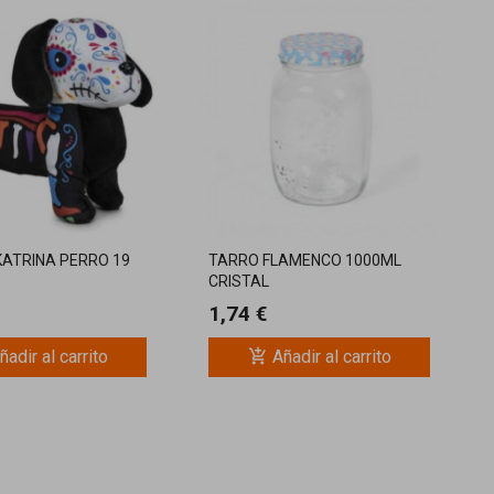
KATRINA PERRO 19
TARRO FLAMENCO 1000ML
CRISTAL
1,74 €
add_shopping_cart
ñadir al carrito
Añadir al carrito