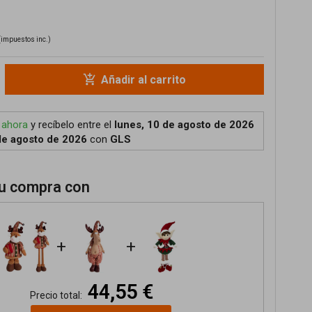
(impuestos inc.)
add_shopping_cart
Añadir al carrito
 ahora
y recíbelo
entre el
lunes, 10 de agosto de 2026
de agosto de 2026
con
GLS
u compra con
+
+
44,55 €
Precio total: