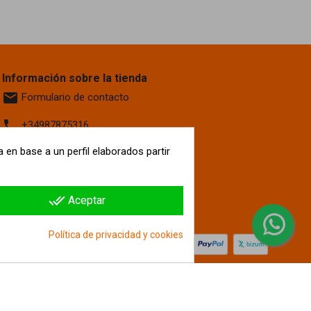
Información sobre la tienda
email
Formulario de contacto
phone
+34987875316
location_on
 en base a un perfil elaborados partir
Calle La Fontanilla, 6
Villaquilambre
León, 24193
España
done_all
Aceptar
hipergol.com
Política de privacidad y cookies