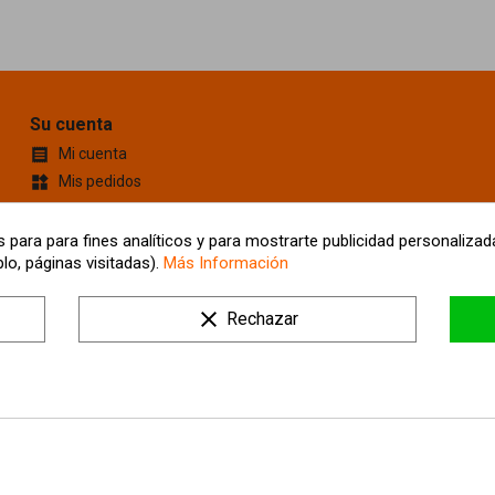
Su cuenta
Mi cuenta

Mis pedidos
widgets
Cupones de descuento
content_cut
Información personal
account_box
 para para fines analíticos y para mostrarte publicidad personalizada
lo, páginas visitadas).
Más Información
Mis Direcciones
location_on
Tus ajustes de cookies
clear
Rechazar
Mis alertas