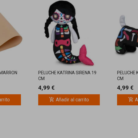
 MARRON
PELUCHE KATRINA SIRENA 19
PELUCHE 
CM
CM
4,99 €
4,99 €
add_shopping_cart
add_shopping_cart
arrito
Añadir al carrito
A