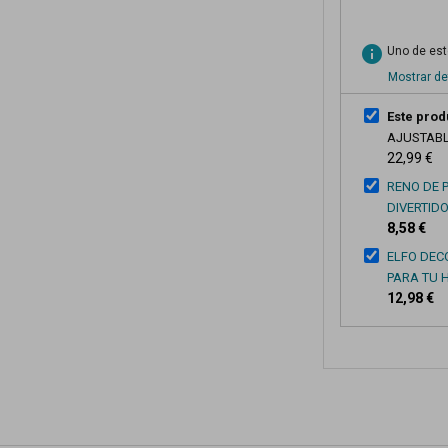
info
Uno de esto
Mostrar de
Este prod
AJUSTABL
22,99 €
RENO DE 
DIVERTID
8,58 €
ELFO DEC
PARA TU 
12,98 €