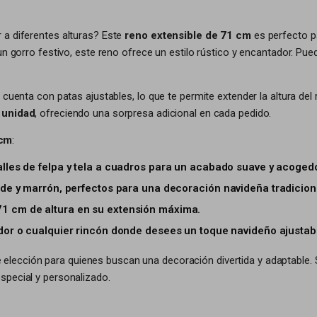
 a diferentes alturas? Este
reno extensible de 71 cm
es perfecto pa
 un gorro festivo, este reno ofrece un estilo rústico y encantador. P
 cuenta con patas ajustables, lo que te permite extender la altura del
r unidad
, ofreciendo una sorpresa adicional en cada pedido.
1cm
:
alles de felpa y tela a cuadros para un acabado suave y acogedo
rde y marrón, perfectos para una decoración navideña tradicion
71 cm de altura en su extensión máxima.
bidor o cualquier rincón donde desees un toque navideño ajustab
elección para quienes buscan una decoración divertida y adaptable. S
special y personalizado.