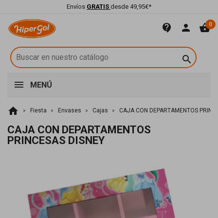
Envíos
GRATIS
desde 49,95€*
0
contact_support
person
shopping_basket

MENÚ
home
Fiesta
Envases
Cajas
CAJA CON DEPARTAMENTOS PRINCE
CAJA CON DEPARTAMENTOS
PRINCESAS DISNEY