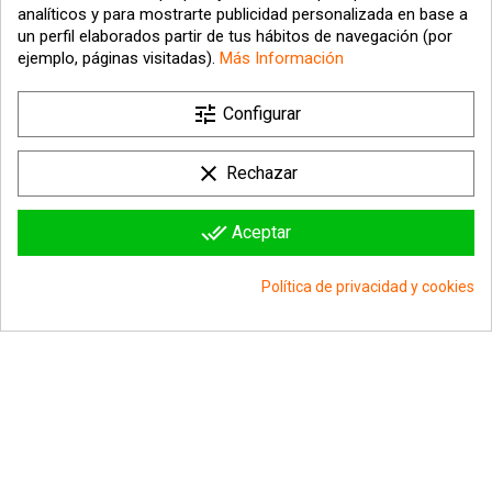
analíticos y para mostrarte publicidad personalizada en base a
un perfil elaborados partir de tus hábitos de navegación (por
ejemplo, páginas visitadas).
Más Información

tune
Nuestra empresa
Configurar

Su cuenta
clear
Rechazar

Información sobre la tienda
done_all
Aceptar
© 2026 - hipergol.com - Todos los derechos reservados
Política de privacidad y cookies
group_work
Consentimiento de cookies