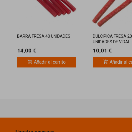
BARRA FRESA 40 UNIDADES
DULCIPICA FRESA 2
UNIDADES DE VIDAL
GOLOSINAS
14,00 €
10,01 €
add_shopping_cart
add_shopping_cart
Añadir al carrito
Añadir al c
Nuestra empresa