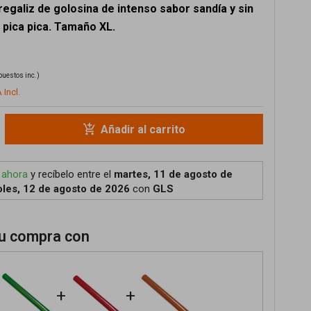
 regaliz de golosina de intenso sabor sandía y sin
 pica pica. Tamaño XL.
puestos inc.)
 Incl.
add_shopping_cart
Añadir al carrito
 ahora
y recíbelo
entre el
martes, 11 de agosto de
les, 12 de agosto de 2026
con
GLS
u compra con
+
+