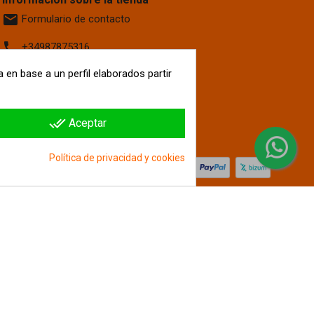
email
Formulario de contacto
phone
+34987875316
 en base a un perfil elaborados partir
location_on
Calle La Fontanilla, 6
Villaquilambre
León, 24193
España
done_all
Aceptar
hipergol.com
Política de privacidad y cookies