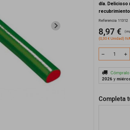
día. Delicioso
recubrimiento
Referencia
11312
8,97 €
(im
(0,30 € Unidad) IVA
Cómpralo
2026
y
miérco
Completa t