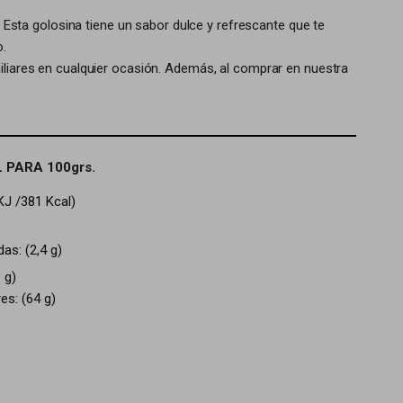
. Esta golosina tiene un sabor dulce y refrescante que te
.
miliares en cualquier ocasión. Además, al comprar en nuestra
 PARA 100grs.
KJ /381 Kcal)
s: (2,4 g)
 g)
: (64 g)