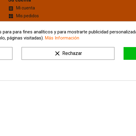
Mi cuenta

Mis pedidos
widgets
Cupones de descuento
content_cut
Información personal
account_box
 para para fines analíticos y para mostrarte publicidad personalizada
lo, páginas visitadas).
Más Información
Mis Direcciones
location_on
Tus ajustes de cookies
clear
Rechazar
Mis alertas