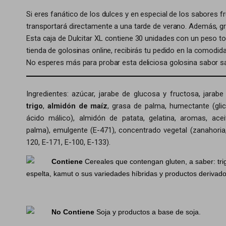
Si eres fanático de los dulces y en especial de los sabores fr
transportará directamente a una tarde de verano. Además, g
Esta caja de Dulcitar XL contiene 30 unidades con un peso to
tienda de golosinas online, recibirás tu pedido en la comodi
No esperes más para probar esta deliciosa golosina sabor sa
Ingredientes:
azúcar, jarabe de glucosa y fructosa, jarabe
trigo
,
almidón de maíz
, grasa de palma, humectante (glice
ácido málico), almidón de patata, gelatina, aromas, acei
palma), emulgente (E-471), concentrado vegetal (zanahoria,
120, E-171, E-100, E-133).
Contiene
Cereales que contengan gluten, a saber: tri
espelta, kamut o sus variedades híbridas y productos derivado
No Contiene
Soja y productos a base de soja.