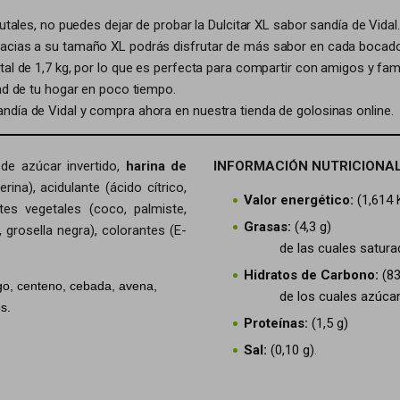
utales, no puedes dejar de probar la Dulcitar XL sabor sandía de Vidal
racias a su tamaño XL podrás disfrutar de más sabor en cada bocado
tal de 1,7 kg, por lo que es perfecta para compartir con amigos y fa
dad de tu hogar en poco tiempo.
ndía de Vidal y compra ahora en nuestra tienda de golosinas online.
 de azúcar invertido,
harina de
INFORMACIÓN NUTRICIONAL
rina), acidulante (ácido cítrico,
Valor energético:
(1,614 
tes vegetales (coco, palmiste,
Grasas:
(4,3 g)
 grosella negra), colorantes (E-
de las cuales saturada
Hidratos de Carbono:
(83
go, centeno, cebada, avena,
de los cuales azúcares
s.
Proteínas:
(1,5 g)
Sal:
(0,10 g).