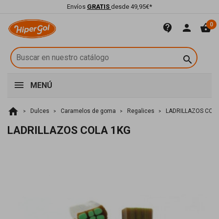
Envíos
GRATIS
desde 49,95€*
0
contact_support
person
shopping_basket

MENÚ
home
Dulces
Caramelos de goma
Regalices
LADRILLAZOS COLA
LADRILLAZOS COLA 1KG