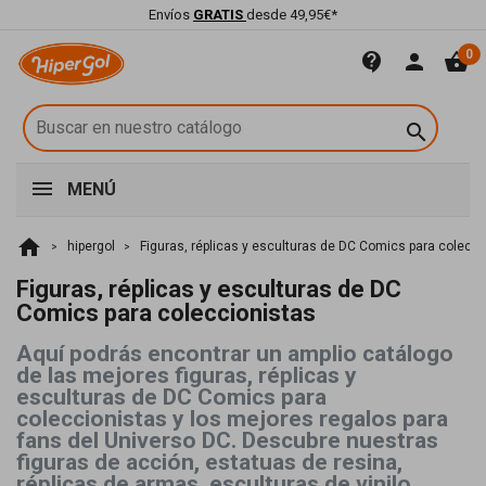
Envíos
GRATIS
desde 49,95€*
0
contact_support
person
shopping_basket

MENÚ
home
hipergol
Figuras, réplicas y esculturas de DC Comics para colecci
Figuras, réplicas y esculturas de DC
Comics para coleccionistas
Aquí podrás encontrar un amplio catálogo
de las mejores figuras, réplicas y
esculturas de DC Comics para
coleccionistas y los mejores regalos para
fans del Universo DC. Descubre nuestras
figuras de acción, estatuas de resina,
réplicas de armas, esculturas de vinilo,