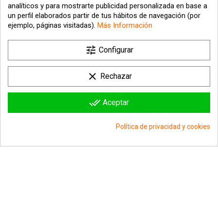
analíticos y para mostrarte publicidad personalizada en base a
un perfil elaborados partir de tus hábitos de navegación (por
ejemplo, páginas visitadas).
Más Información
tune
Configurar
clear
Rechazar
GENERAL ZOD DC
MARTIAL MANHUNTER DC
MULTIVERSE 17CM
MULTIVERSE 17CM
MCFARLANE
MCFARLANE
done_all
Aceptar
24,99 €
24,99 €
Añadir al carrito
Añadir al carrito
Política de privacidad y cookies
group_work
Consentimiento de cookies