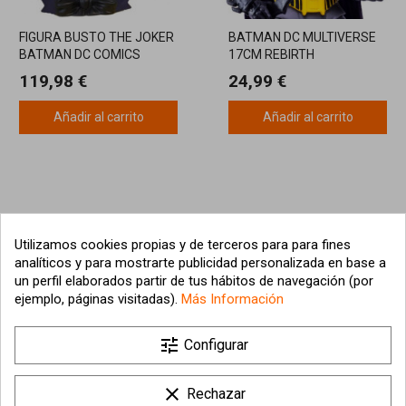
FIGURA BUSTO THE JOKER
BATMAN DC MULTIVERSE
BATMAN DC COMICS
17CM REBIRTH
MCFARLANE
119,98 €
24,99 €
Añadir al carrito
Añadir al carrito
Utilizamos cookies propias y de terceros para para fines
analíticos y para mostrarte publicidad personalizada en base a
un perfil elaborados partir de tus hábitos de navegación (por
ejemplo, páginas visitadas).
Más Información

tune
Nuestra empresa
Configurar

Su cuenta
clear
Rechazar