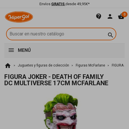
Envíos
GRATIS
desde 49,95€*
0
contact_support
person
shopping_basket

MENÚ
home
Juguetes y figuras de colección
Figuras McFarlane
FIGURA JO
FIGURA JOKER - DEATH OF FAMILY
DC MULTIVERSE 17CM MCFARLANE