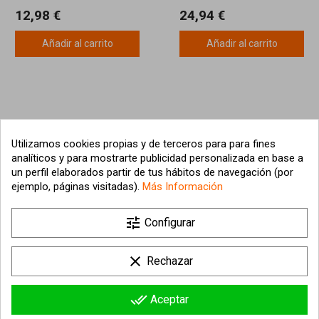
MAQUILLAJE
12,98 €
24,94 €
Añadir al carrito
Añadir al carrito
Utilizamos cookies propias y de terceros para para fines
analíticos y para mostrarte publicidad personalizada en base a
un perfil elaborados partir de tus hábitos de navegación (por
ejemplo, páginas visitadas).
Más Información

tune
Nuestra empresa
Configurar

Su cuenta
clear
Rechazar

Información sobre la tienda
done_all
Aceptar