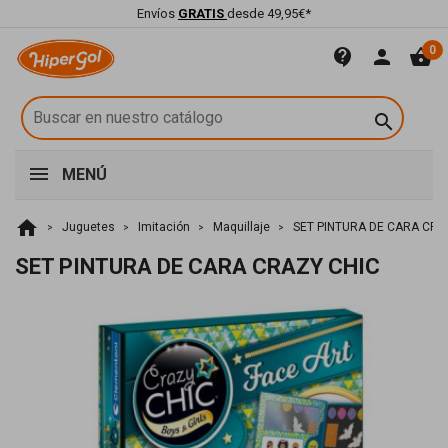
Envíos
GRATIS
desde 49,95€*
0
contact_support
person
shopping_basket

MENÚ
home
Juguetes
Imitación
Maquillaje
SET PINTURA DE CARA CRA
SET PINTURA DE CARA CRAZY CHIC