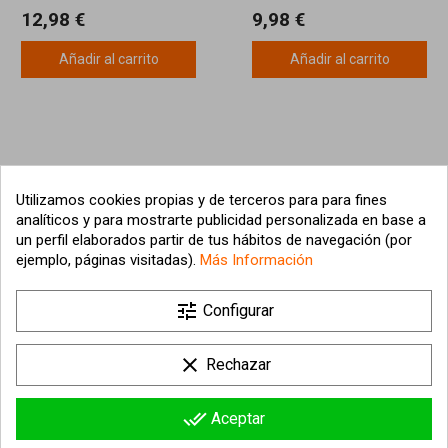
MAQUILLAJE
CARAMELO
12,98 €
9,98 €
Añadir al carrito
Añadir al carrito
Utilizamos cookies propias y de terceros para para fines
analíticos y para mostrarte publicidad personalizada en base a
un perfil elaborados partir de tus hábitos de navegación (por
ejemplo, páginas visitadas).
Más Información

tune
Nuestra empresa
Configurar

Su cuenta
clear
Rechazar

Información sobre la tienda
done_all
Aceptar
© 2026 - hipergol.com - Todos los derechos reservados