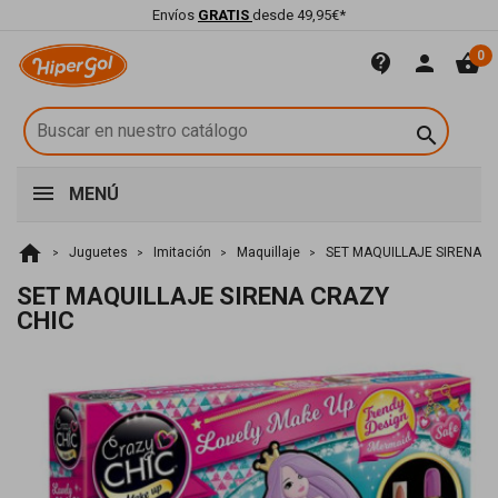
Envíos
GRATIS
desde 49,95€*
0
contact_support
person
shopping_basket

MENÚ
home
Juguetes
Imitación
Maquillaje
SET MAQUILLAJE SIRENA C
SET MAQUILLAJE SIRENA CRAZY
CHIC