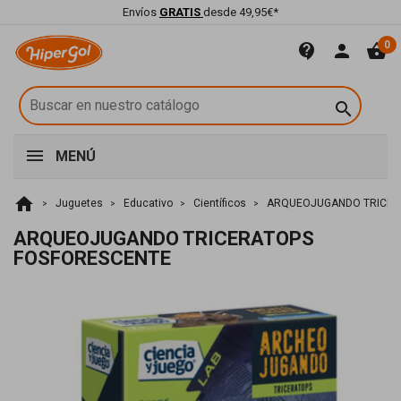
Envíos
GRATIS
desde 49,95€*
0
contact_support
person
shopping_basket

MENÚ
home
Juguetes
Educativo
Científicos
ARQUEOJUGANDO TRICER
ARQUEOJUGANDO TRICERATOPS
FOSFORESCENTE