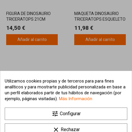
FIGURA DE DINOSAURIO
MAQUETA DINOSAURIO
TRICERATOPS 21CM
TRICERATOPS ESQUELETO
METALEARTH
14,50 €
11,98 €
Añadir al carrito
Añadir al carrito
Utilizamos cookies propias y de terceros para para fines
analíticos y para mostrarte publicidad personalizada en base a
un perfil elaborados partir de tus hábitos de navegación (por
ejemplo, páginas visitadas).
Más Información

tune
Nuestra empresa
Configurar

Su cuenta
clear
Rechazar