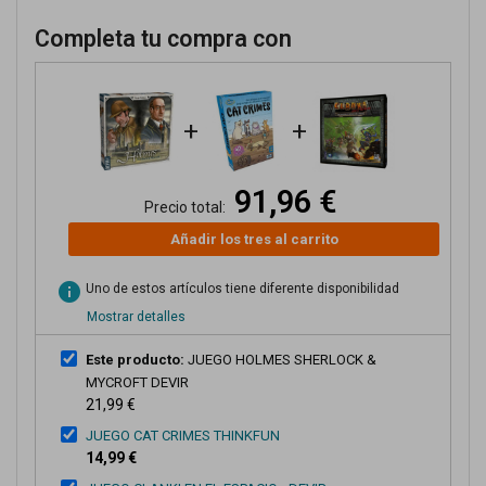
Completa tu compra con
+
+
91,96 €
Precio total:
Añadir los tres al carrito
info
Uno de estos artículos tiene diferente disponibilidad
Mostrar detalles
Este producto:
JUEGO HOLMES SHERLOCK &
MYCROFT DEVIR
21,99 €
JUEGO CAT CRIMES THINKFUN
14,99 €