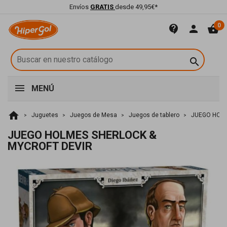
Envíos
GRATIS
desde 49,95€*
0
contact_support
person
shopping_basket

MENÚ
home
Juguetes
Juegos de Mesa
Juegos de tablero
JUEGO HOLM
JUEGO HOLMES SHERLOCK &
MYCROFT DEVIR