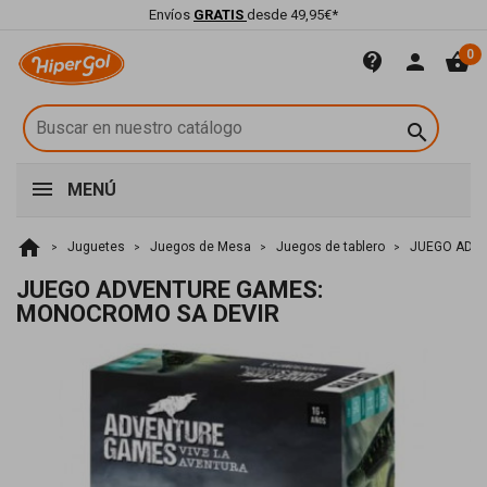
Envíos
GRATIS
desde 49,95€*
0
contact_support
person
shopping_basket

MENÚ
home
Juguetes
Juegos de Mesa
Juegos de tablero
JUEGO ADV
JUEGO ADVENTURE GAMES:
MONOCROMO SA DEVIR