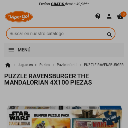
Envíos
GRATIS
desde 49,95€*
0
contact_support
person
shopping_basket

MENÚ
home
Juguetes
Puzles
Puzle infantil
PUZZLE RAVENSBURGER TH
PUZZLE RAVENSBURGER THE
MANDALORIAN 4X100 PIEZAS