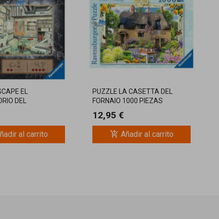
SCAPE EL
PUZZLE LA CASETTA DEL
RIO DEL
FORNAIO 1000 PIEZAS
TA 368 PIEZAS
12,95 €
add_shopping_cart
ñadir al carrito
Añadir al carrito