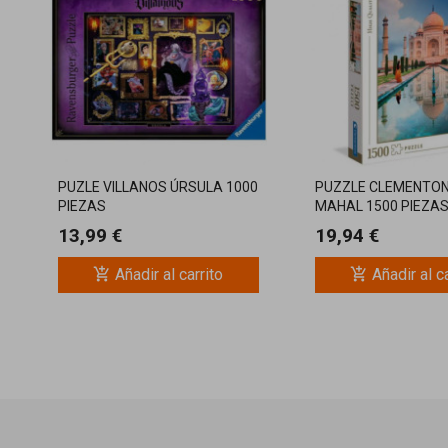
PUZLE VILLANOS ÚRSULA 1000
PUZZLE CLEMENTON
PIEZAS
MAHAL 1500 PIEZA
13,99 €
19,94 €
add_shopping_cart
add_shopping_cart
Añadir al carrito
Añadir al c