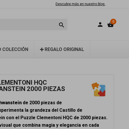
Descubre más en nuestro blog.
0
person
shopping_basket

 COLECCIÓN
REGALO ORIGINAL
LEMENTONI HQC
NSTEIN 2000 PIEZAS
hwanstein
de 2000 piezas de
xperimenta la grandeza del Castillo de
n con el Puzzle Clementoni HQC de 2000 piezas.
visual que combina magia y elegancia en cada