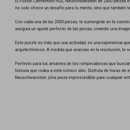
El Puzzle Clementoni HQC Neuschwanstein de 2000 piezas es
no solo ofrece un desafío para tu mente, sino que también te
Con cada una de las 2000 piezas, te sumergirás en la construc
asegura un ajuste perfecto de las piezas, creando una imag
Este puzzle es más que una actividad; es una experiencia que 
arquitectónicos. A medida que avanzas en la resolución, te s
Perfecto para los amantes de los rompecabezas que buscan un
historia que rodea a este icónico sitio. Disfruta de horas de
Neuschwanstein. ¡Una pieza imprescindible para cualquier en