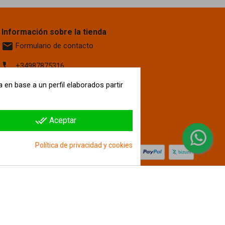
Información sobre la tienda
email
Formulario de contacto
phone
+34987875316
location_on
 en base a un perfil elaborados partir
Calle La Fontanilla, 6
Villaquilambre
León, 24193
España
done_all
Aceptar
hipergol.com
Política de privacidad y cookies