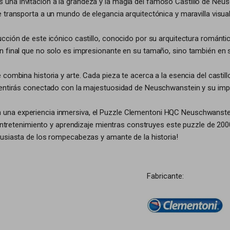
 una invitación a la grandeza y la magia del famoso Castillo de Ne
 transporta a un mundo de elegancia arquitectónica y maravilla visual
ción de este icónico castillo, conocido por su arquitectura romántica
en final que no solo es impresionante en su tamaño, sino también en
combina historia y arte. Cada pieza te acerca a la esencia del castill
entirás conectado con la majestuosidad de Neuschwanstein y su impor
a experiencia inmersiva, el Puzzle Clementoni HQC Neuschwanstein es
 entretenimiento y aprendizaje mientras construyes este puzzle de 200
tusiasta de los rompecabezas y amante de la historia!
Fabricante: