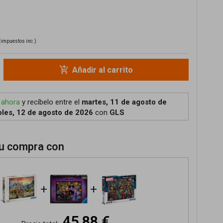
(impuestos inc.)
add_shopping_cart
Añadir al carrito
 ahora
y recíbelo
entre el
martes, 11 de agosto de
les, 12 de agosto de 2026
con
GLS
u compra con
+
+
45,88 €