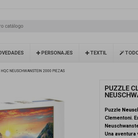
OVEDADES
PERSONAJES
TEXTIL
TODO
 HQC NEUSCHWANSTEIN 2000 PIEZAS
PUZZLE C
NEUSCHWA
Puzzle
Neusc
Clementoni. E
Neuschwanstei
Una aventura 