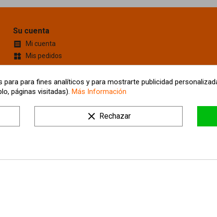
Su cuenta
Mi cuenta

Mis pedidos
widgets
Cupones de descuento
content_cut
Información personal
account_box
 para para fines analíticos y para mostrarte publicidad personalizada
lo, páginas visitadas).
Más Información
Mis Direcciones
location_on
Tus ajustes de cookies
clear
Rechazar
Mis alertas