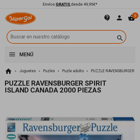
Envíos
GRATIS
desde 49,95€*
0
contact_support
person
shopping_basket

MENÚ
home
Juguetes
Puzles
Puzle adulto
PUZZLE RAVENSBURGER SPI
PUZZLE RAVENSBURGER SPIRIT
ISLAND CANADA 2000 PIEZAS