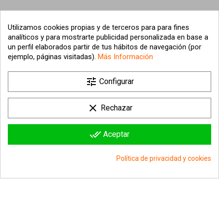
Utilizamos cookies propias y de terceros para para fines
analíticos y para mostrarte publicidad personalizada en base a
un perfil elaborados partir de tus hábitos de navegación (por
ejemplo, páginas visitadas).
Más Información

tune
Nuestra empresa
Configurar

Su cuenta
clear
Rechazar

Información sobre la tienda
done_all
Aceptar
© 2026 - hipergol.com - Todos los derechos reservados
Política de privacidad y cookies
group_work
Consentimiento de cookies