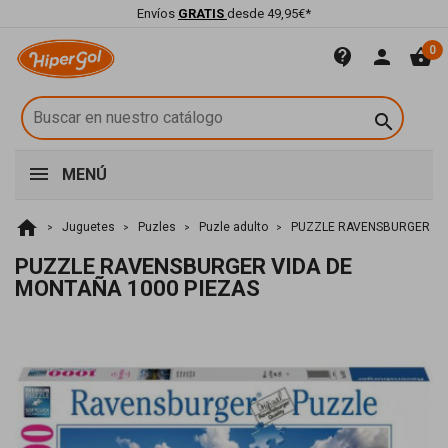
Envíos
GRATIS
desde 49,95€*
0
contact_support
person
shopping_basket

MENÚ
home
Juguetes
Puzles
Puzle adulto
PUZZLE RAVENSBURGER VI
PUZZLE RAVENSBURGER VIDA DE
MONTAÑA 1000 PIEZAS