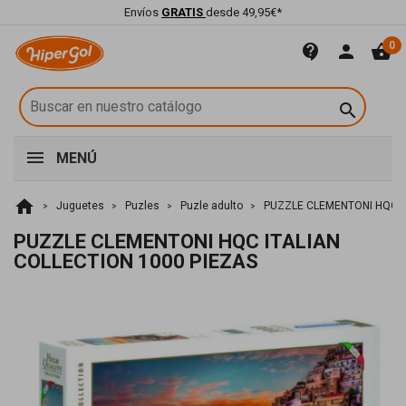
Envíos
GRATIS
desde 49,95€*
0
contact_support
person
shopping_basket

MENÚ
home
Juguetes
Puzles
Puzle adulto
PUZZLE CLEMENTONI HQC I
PUZZLE CLEMENTONI HQC ITALIAN
COLLECTION 1000 PIEZAS