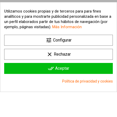
Utilizamos cookies propias y de terceros para para fines
analíticos y para mostrarte publicidad personalizada en base a
un perfil elaborados partir de tus hábitos de navegación (por
ejemplo, páginas visitadas).
Más Información

tune
Nuestra empresa
Configurar

Su cuenta
clear
Rechazar

Información sobre la tienda
done_all
Aceptar
© 2026 - hipergol.com - Todos los derechos reservados
Política de privacidad y cookies
group_work
Consentimiento de cookies