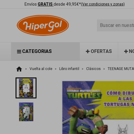
Envíos
GRATIS
desde 49,95€*
(Ver condiciones y zonas)
CATEGORIAS
OFERTAS
N
home
Vuelta al cole
Libro infantil
Clásicos
TEENAGE MUTAN