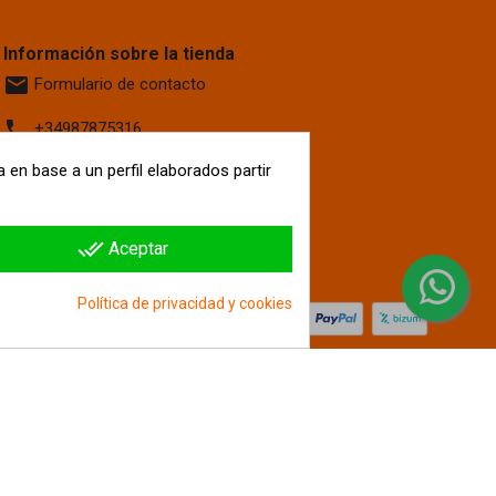
Información sobre la tienda
email
Formulario de contacto
phone
+34987875316
 en base a un perfil elaborados partir
location_on
Calle La Fontanilla, 6
Villaquilambre
León, 24193
España
done_all
Aceptar
hipergol.com
Política de privacidad y cookies