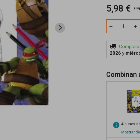
5,98 €
(im
Cómpralo
2026
y
miérco
Combinan a
info
Algunos de
Mostrar de