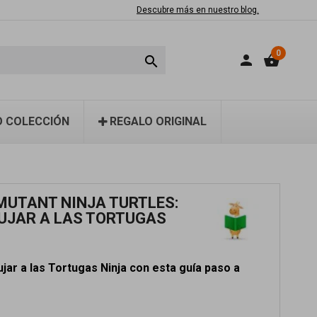
Descubre más en nuestro blog.
0
person
shopping_basket

 COLECCIÓN
REGALO ORIGINAL
MUTANT NINJA TURTLES:
UJAR A LAS TORTUGAS
jar a las Tortugas Ninja con esta guía paso a