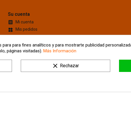
Su cuenta
Mi cuenta

Mis pedidos
widgets
Cupones de descuento
content_cut
Información personal
account_box
 para para fines analíticos y para mostrarte publicidad personalizada
lo, páginas visitadas).
Más Información
Mis Direcciones
location_on
Tus ajustes de cookies
clear
Rechazar
Mis alertas