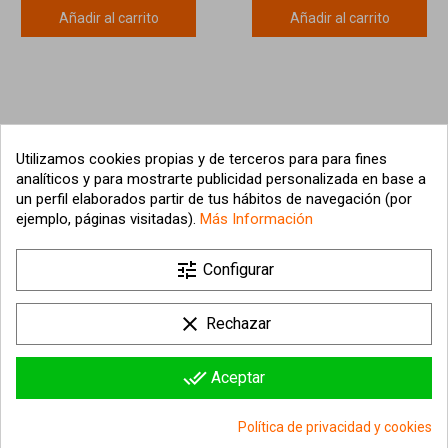
Añadir al carrito
Añadir al carrito
Utilizamos cookies propias y de terceros para para fines
analíticos y para mostrarte publicidad personalizada en base a
un perfil elaborados partir de tus hábitos de navegación (por
ejemplo, páginas visitadas).
Más Información

tune
Nuestra empresa
Configurar

Su cuenta
clear
Rechazar

Información sobre la tienda
done_all
Aceptar
© 2026 - hipergol.com - Todos los derechos reservados
Política de privacidad y cookies