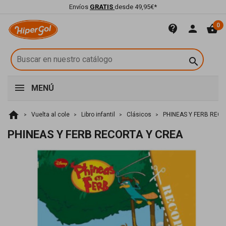
Envíos
GRATIS
desde 49,95€*
0
contact_support
person
shopping_basket

MENÚ
home
Vuelta al cole
Libro infantil
Clásicos
PHINEAS Y FERB REC
PHINEAS Y FERB RECORTA Y CREA