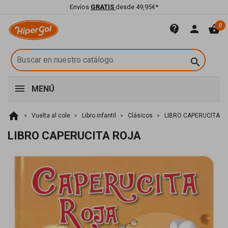
Envíos
GRATIS
desde 49,95€*
0
contact_support
person
shopping_basket

MENÚ
home
Vuelta al cole
Libro infantil
Clásicos
LIBRO CAPERUCITA R
LIBRO CAPERUCITA ROJA