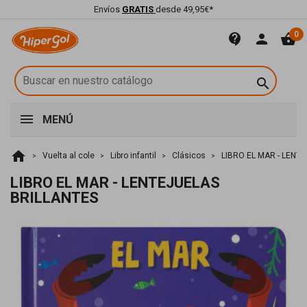
Envíos
GRATIS
desde 49,95€*
0
contact_support
person
shopping_basket

MENÚ
home
Vuelta al cole
Libro infantil
Clásicos
LIBRO EL MAR - LENT
LIBRO EL MAR - LENTEJUELAS
BRILLANTES