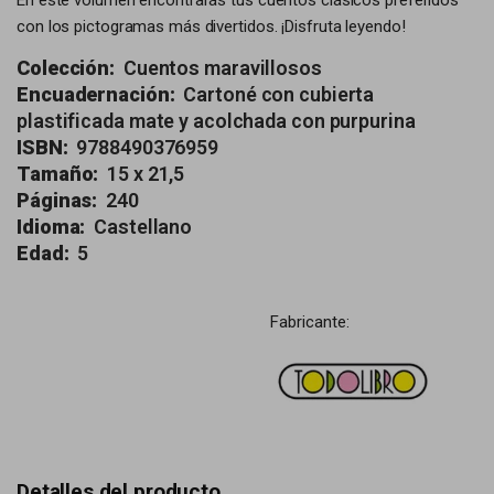
En este volumen encontrarás tus cuentos clásicos preferidos
con los pictogramas más divertidos. ¡Disfruta leyendo!
Colección:
Cuentos maravillosos
Encuadernación:
Cartoné con cubierta
plastificada mate y acolchada con purpurina
ISBN:
9788490376959
Tamaño:
15 x 21,5
Páginas:
240
Idioma:
Castellano
Edad:
5
Fabricante:
Detalles del producto