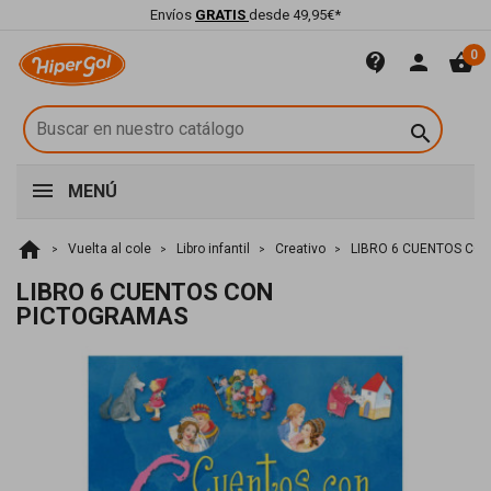
Envíos
GRATIS
desde 49,95€*
0
contact_support
person
shopping_basket

MENÚ
home
Vuelta al cole
Libro infantil
Creativo
LIBRO 6 CUENTOS CO
LIBRO 6 CUENTOS CON
PICTOGRAMAS