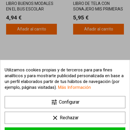
LIBRO BUENOS MODALES
LIBRO DE TELA CON
EN EL BUS ESCOLAR
SONAJERO MIS PRIMERAS
MASCOTAS
4,94 €
5,95 €
Añadir al carrito
Añadir al carrito
Utilizamos cookies propias y de terceros para para fines
analíticos y para mostrarte publicidad personalizada en base a
un perfil elaborados partir de tus hábitos de navegación (por
ejemplo, páginas visitadas).
Más Información

tune
Nuestra empresa
Configurar

Su cuenta
clear
Rechazar

Información sobre la tienda