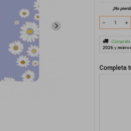
¡No pierd
Cómpralo
2026
y
miérco
Completa t