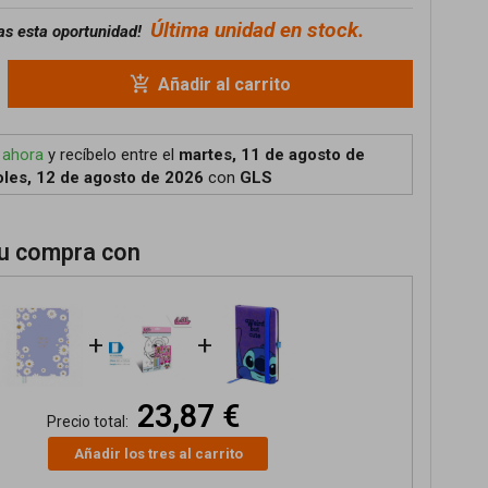
Última unidad en stock.
as esta oportunidad!
add_shopping_cart
Añadir al carrito
 ahora
y recíbelo
entre el
martes, 11 de agosto de
les, 12 de agosto de 2026
con
GLS
u compra con
+
+
23,87 €
Precio total:
Añadir los tres al carrito