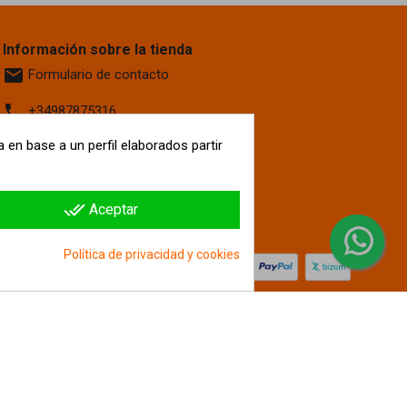
Información sobre la tienda
email
Formulario de contacto
phone
+34987875316
location_on
 en base a un perfil elaborados partir
Calle La Fontanilla, 6
Villaquilambre
León, 24193
España
done_all
Aceptar
hipergol.com
Política de privacidad y cookies