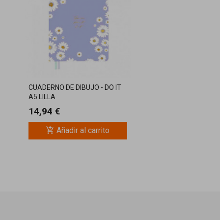
CUADERNO DE DIBUJO - DO IT
A5 LILLA
14,94 €
add_shopping_cart
Añadir al carrito