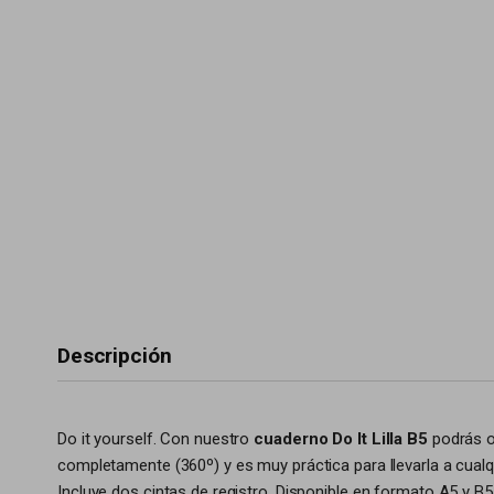
Descripción
Do it yourself. Con nuestro
cuaderno Do It Lilla B5
podrás or
completamente (360º) y es muy práctica para llevarla a cualq
Incluye dos cintas de registro. Disponible en formato A5 y B5