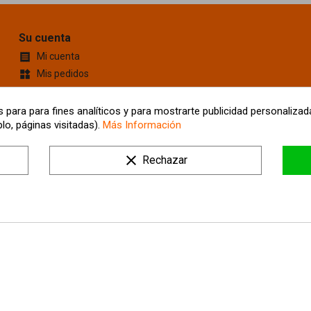
Su cuenta
Mi cuenta

Mis pedidos
widgets
Cupones de descuento
content_cut
Información personal
account_box
 para para fines analíticos y para mostrarte publicidad personalizada
lo, páginas visitadas).
Más Información
Mis Direcciones
location_on
Tus ajustes de cookies
clear
Rechazar
Mis alertas