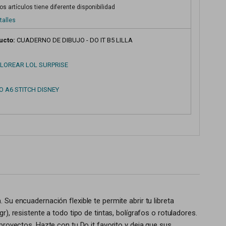
s artículos tiene diferente disponibilidad
talles
ucto:
CUADERNO DE DIBUJO - DO IT B5 LILLA
OLOREAR LOL SURPRISE
 A6 STITCH DISNEY
Su encuadernación flexible te permite abrir tu libreta
gr), resistente a todo tipo de tintas, bolígrafos o rotuladores.
proyectos. Hazte con tu Do it favorito y deja que sus