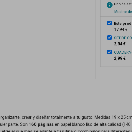
info
Uno de esto
Mostrar de
Este prod
17,94 €
SET DE C
2,94 €
CUADERNO
2,99 €
ganizarte, crear y diseñar totalmente a tu gusto. Medidas 19 x 25 cm. 
uier parte. Son
160 páginas
en papel blanco liso de alta calidad (140 
, elige el que más se adapte a tu rutina o combínalos para diferentes 