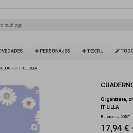
OVEDADES
PERSONAJES
TEXTIL
TODO
BUJO - DO IT B5 LILLA
CUADERNO 
Organízate, c
IT LILLA
Referencia
60571
17,94 €