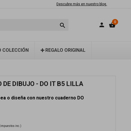
Descubre más en nuestro blog.
0
person
shopping_basket

 COLECCIÓN
REGALO ORIGINAL
DE DIBUJO - DO IT B5 LILLA
rea o diseña con nuestro cuaderno DO
(impuestos inc.)