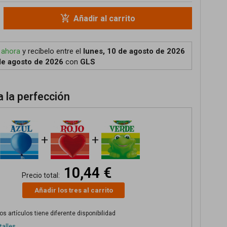
add_shopping_cart
Añadir al carrito
 ahora
y recíbelo
entre el
lunes, 10 de agosto de 2026
de agosto de 2026
con
GLS
 la perfección
+
+
10,44 €
Precio total:
Añadir los tres al carrito
s artículos tiene diferente disponibilidad
talles