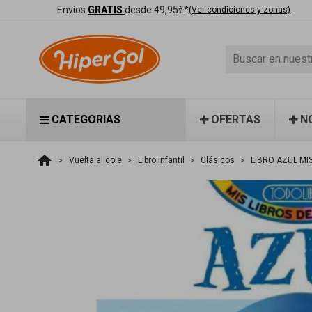
Envíos
GRATIS
desde 49,95€*
(Ver condiciones y zonas)
CATEGORIAS
OFERTAS
N
home
Vuelta al cole
Libro infantil
Clásicos
LIBRO AZUL M