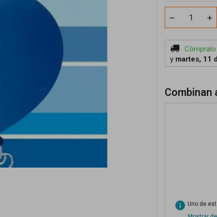
Cómpralo
y
martes, 11 
Combinan a
info
Uno de esto
Mostrar de