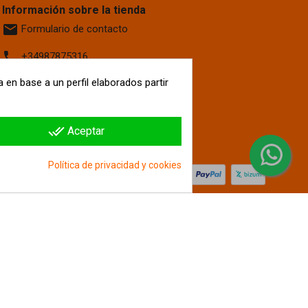
Información sobre la tienda
email
Formulario de contacto
phone
+34987875316
 en base a un perfil elaborados partir
location_on
Calle La Fontanilla, 6
Villaquilambre
León, 24193
España
done_all
Aceptar
hipergol.com
Política de privacidad y cookies