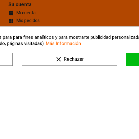
Su cuenta
Mi cuenta

Mis pedidos
widgets
Cupones de descuento
content_cut
Información personal
account_box
 para para fines analíticos y para mostrarte publicidad personalizada
lo, páginas visitadas).
Más Información
Mis Direcciones
location_on
Tus ajustes de cookies
clear
Rechazar
Mis alertas