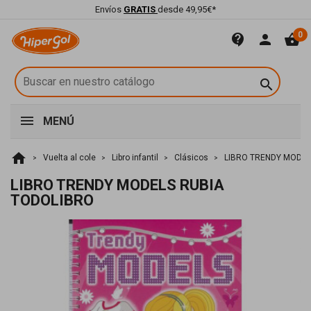
Envíos
GRATIS
desde 49,95€*
0
contact_support
person
shopping_basket

MENÚ
home
Vuelta al cole
Libro infantil
Clásicos
LIBRO TRENDY MODEL
LIBRO TRENDY MODELS RUBIA
TODOLIBRO