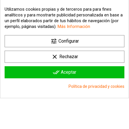
Utilizamos cookies propias y de terceros para para fines
analíticos y para mostrarte publicidad personalizada en base a
un perfil elaborados partir de tus hábitos de navegación (por
ejemplo, páginas visitadas).
Más Información
tune

Nuestra empresa
Configurar

Su cuenta
clear
Rechazar

Información sobre la tienda
done_all
Aceptar
© 2026 - hipergol.com - Todos los derechos reservados
Política de privacidad y cookies
group_work
Consentimiento de cookies