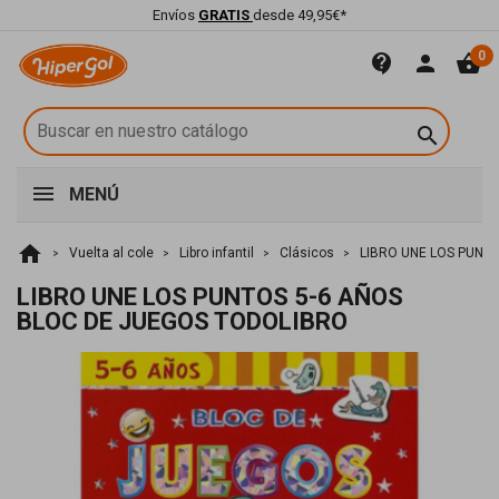
Envíos
GRATIS
desde 49,95€*
0
contact_support
person
shopping_basket

MENÚ
home
Vuelta al cole
Libro infantil
Clásicos
LIBRO UNE LOS PUNT
LIBRO UNE LOS PUNTOS 5-6 AÑOS
BLOC DE JUEGOS TODOLIBRO