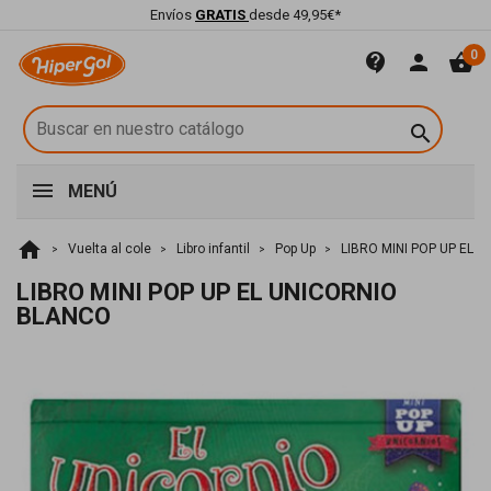
Envíos
GRATIS
desde 49,95€*
0
contact_support
person
shopping_basket

MENÚ
home
Vuelta al cole
Libro infantil
Pop Up
LIBRO MINI POP UP EL 
LIBRO MINI POP UP EL UNICORNIO
BLANCO