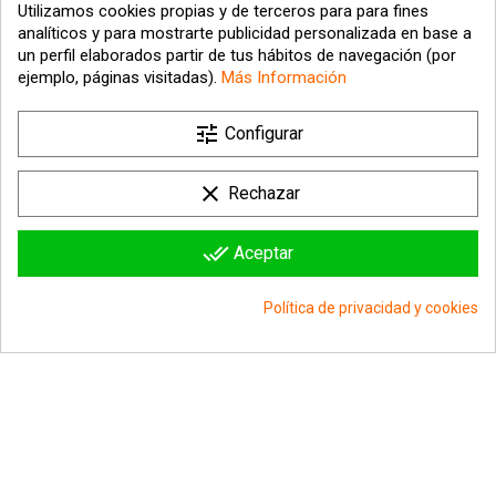
Utilizamos cookies propias y de terceros para para fines
analíticos y para mostrarte publicidad personalizada en base a
un perfil elaborados partir de tus hábitos de navegación (por
ejemplo, páginas visitadas).
Más Información
tune

Nuestra empresa
Configurar

Su cuenta
clear
Rechazar

Información sobre la tienda
done_all
Aceptar
© 2026 - hipergol.com - Todos los derechos reservados
Política de privacidad y cookies
group_work
Consentimiento de cookies