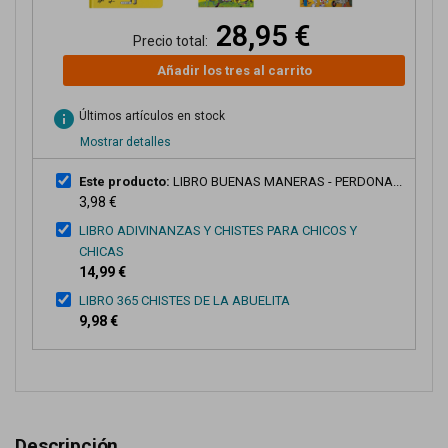
28,95 €
Precio total:
Añadir los tres al carrito
info
Últimos artículos en stock
Mostrar detalles
Este producto:
LIBRO BUENAS MANERAS - PERDONA...
3,98 €
LIBRO ADIVINANZAS Y CHISTES PARA CHICOS Y
CHICAS
14,99 €
LIBRO 365 CHISTES DE LA ABUELITA
9,98 €
Descripción