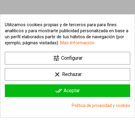
Utilizamos cookies propias y de terceros para para fines
analíticos y para mostrarte publicidad personalizada en base a
un perfil elaborados partir de tus hábitos de navegación (por
ejemplo, páginas visitadas).
Más Información
tune

Nuestra empresa
Configurar

Su cuenta
clear
Rechazar

Información sobre la tienda
done_all
Aceptar
© 2026 - hipergol.com - Todos los derechos reservados
Política de privacidad y cookies
group_work
Consentimiento de cookies