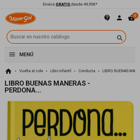
Envíos
GRATIS
desde 49,95€*
0
contact_support
person
shopping_basket

MENÚ
home
Vuelta al cole
Libro infantil
Conducta
LIBRO BUENAS MANER
LIBRO BUENAS MANERAS -
PERDONA...