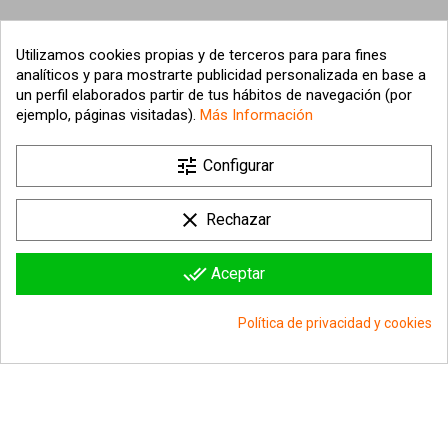
Utilizamos cookies propias y de terceros para para fines
analíticos y para mostrarte publicidad personalizada en base a
un perfil elaborados partir de tus hábitos de navegación (por
ejemplo, páginas visitadas).
Más Información
tune

Nuestra empresa
Configurar

Su cuenta
clear
Rechazar

Información sobre la tienda
done_all
Aceptar
© 2026 - hipergol.com - Todos los derechos reservados
Política de privacidad y cookies
group_work
Consentimiento de cookies