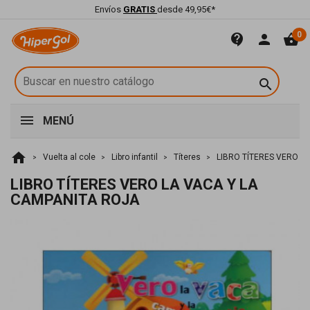
Envíos
GRATIS
desde 49,95€*
0
contact_support
person
shopping_basket

MENÚ
home
Vuelta al cole
Libro infantil
Títeres
LIBRO TÍTERES VERO L
LIBRO TÍTERES VERO LA VACA Y LA
CAMPANITA ROJA