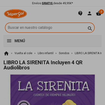
Envíos
GRATIS
desde 49,95€*
0
contact_support
person
shopping_basket

MENÚ
home
Vuelta al cole
Libro infantil
Sonidos
LIBRO LA SIRENITA Incl
LIBRO LA SIRENITA Incluyen 4 QR
Audiolibros