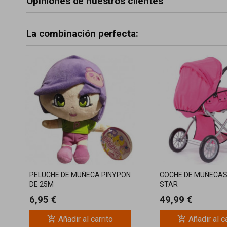
Opiniones de nuestros clientes
La combinación perfecta:
PELUCHE DE MUÑECA PINYPON
COCHE DE MUÑECAS
DE 25M
STAR
6,95 €
49,99 €
add_shopping_cart
add_shopping_cart
Añadir al carrito
Añadir al c