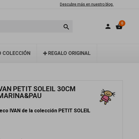
Descubre más en nuestro blog.
0
person
shopping_basket

 COLECCIÓN
REGALO ORIGINAL
VAN PETIT SOLEIL 30CM
MARINA&PAU
co IVAN de la colección PETIT SOLEIL