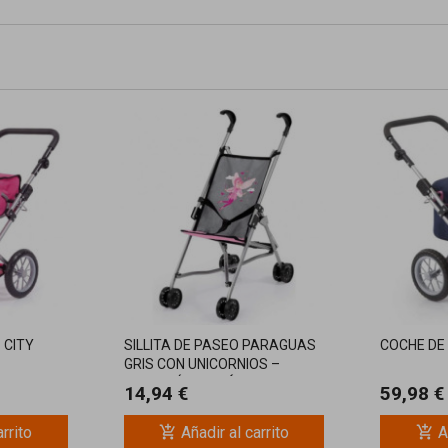
 CITY
SILLITA DE PASEO PARAGUAS
COCHE DE
GRIS CON UNICORNIOS –
DIVERSIÓN Y PRÁCTICA PARA
14,94 €
59,98 €
MUÑECAS
add_shopping_cart
add_shopping_cart
arrito
Añadir al carrito
A