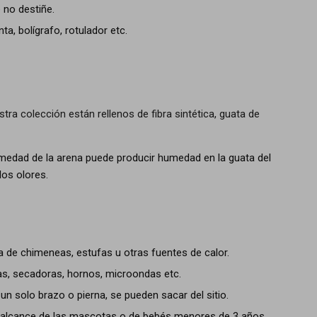
 no destiñe.
ta, bolígrafo, rotulador etc.
a colección están rellenos de fibra sintética, guata de
 humedad de la arena puede producir humedad en la guata del
los olores.
 de chimeneas, estufas u otras fuentes de calor.
ras, secadoras, hornos, microondas etc.
un solo brazo o pierna, se pueden sacar del sitio.
 alcance de las mascotas o de bebés menores de 3 años,