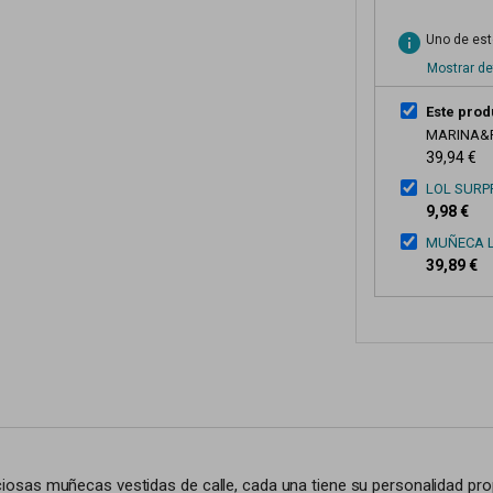
info
Uno de esto
Mostrar de
Este prod
MARINA&
39,94 €
LOL SURPR
9,98 €
MUÑECA L
39,89 €
osas muñecas vestidas de calle, cada una tiene su personalidad pro