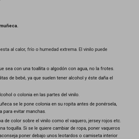
 muñeca.
ta al calor, frío o humedad extrema. El vinilo puede
ue sea con una toallita o algodón con agua, no la frotes.
litas de bebé, ya que suelen tener alcohol y éste daña el
ohol o colonia en las partes del vinilo.
uñeca se le pone colonia en su ropita antes de ponérsela,
a para evitar manchas.
a de color sobre el vinilo como el vaquero, jersey rojos etc.
a toquilla. Si se le quiere cambiar de ropa, poner vaqueros
 aconseja poner debajo unos leotardos o camiseta interior