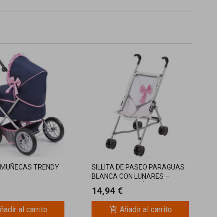
 MUÑECAS TRENDY
SILLITA DE PASEO PARAGUAS
BLANCA CON LUNARES –
ELEGANTE Y PRÁCTICA PARA
14,94 €
MUÑECAS
add_shopping_cart
ñadir al carrito
Añadir al carrito