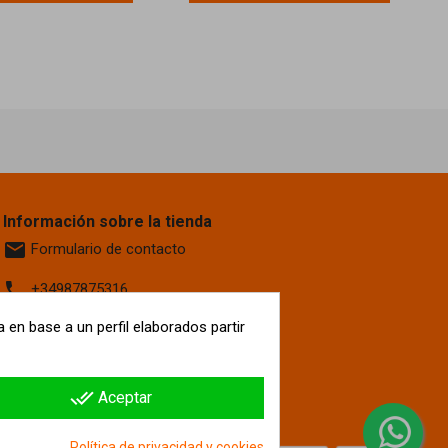
Información sobre la tienda
email
Formulario de contacto
phone
+34987875316
location_on
 en base a un perfil elaborados partir
Calle La Fontanilla, 6
Villaquilambre
León, 24193
España
done_all
Aceptar
hipergol.com
Política de privacidad y cookies