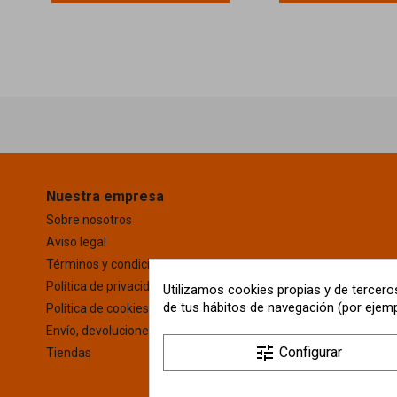
Nuestra empresa
Sobre nosotros
Aviso legal
Términos y condiciones
Política de privacidad
Utilizamos cookies propias y de terceros
de tus hábitos de navegación (por ejemp
Política de cookies
Envío, devoluciones y pago seguro
tune
Configurar
Tiendas