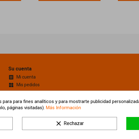
Su cuenta
Mi cuenta

Mis pedidos
widgets
Cupones de descuento
content_cut
Información personal
account_box
 para para fines analíticos y para mostrarte publicidad personalizada
lo, páginas visitadas).
Más Información
Mis Direcciones
location_on
Mis alertas
clear
Rechazar