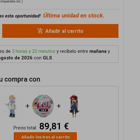
(impuestos inc.)
Última unidad en stock.
as esta oportunidad!
add_shopping_cart
Añadir al carrito
tes de
5 horas y 22 minutos
y recíbelo
entre
mañana
y
agosto de 2026
con
GLS
u compra con
+
+
89,81 €
Precio total:
Añadir los tres al carrito