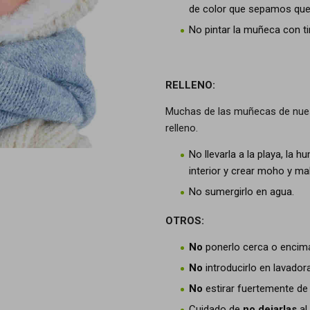
de color que sepamos que
No pintar la muñeca con tin
RELLENO:
Muchas de las muñecas de nuestr
relleno.
No llevarla a la playa, la
interior y crear moho y ma
No sumergirlo en agua.
OTROS:
No
ponerlo cerca o encima
No
introducirlo en lavado
No
estirar fuertemente de 
Cuidado de
no dejarlas
al