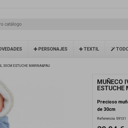
OVEDADES
PERSONAJES
TEXTIL
TODO
EIL 30CM ESTUCHE MARINA&PAU
MUÑECO I
ESTUCHE 
Precioso muñe
de 30cm
Referencia
59131