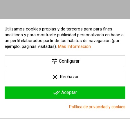
Utilizamos cookies propias y de terceros para para fines
analíticos y para mostrarte publicidad personalizada en base a
un perfil elaborados partir de tus hábitos de navegación (por
ejemplo, páginas visitadas).
Más Información

tune
Nuestra empresa
Configurar

Su cuenta
clear
Rechazar

Información sobre la tienda
done_all
Aceptar
© 2026 - hipergol.com - Todos los derechos reservados
Política de privacidad y cookies
group_work
Consentimiento de cookies