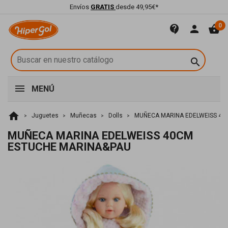
Envíos
GRATIS
desde 49,95€*
0
contact_support
person
shopping_basket

MENÚ
home
Juguetes
Muñecas
Dolls
MUÑECA MARINA EDELWEISS 40
MUÑECA MARINA EDELWEISS 40CM
ESTUCHE MARINA&PAU