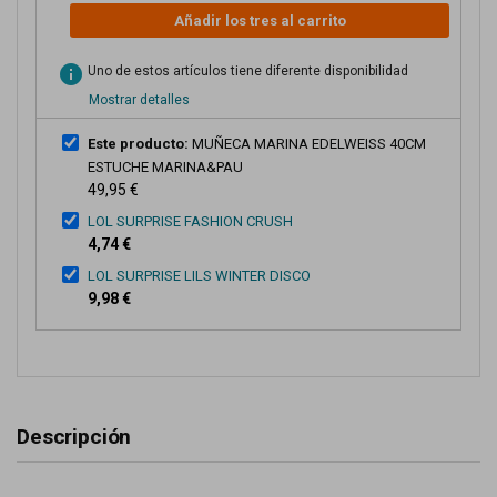
Añadir los tres al carrito
info
Uno de estos artículos tiene diferente disponibilidad
Mostrar detalles
Este producto:
MUÑECA MARINA EDELWEISS 40CM
ESTUCHE MARINA&PAU
49,95 €
LOL SURPRISE FASHION CRUSH
4,74 €
LOL SURPRISE LILS WINTER DISCO
9,98 €
Descripción