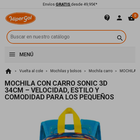
Envíos
GRATIS
desde 49,95€*
0
contact_support
person
shopping_basket

MENÚ
home
Vuelta al cole
Mochilas y bolsos
Mochila carro
MOCHILA C
MOCHILA CON CARRO SONIC 3D
34CM – VELOCIDAD, ESTILO Y
COMODIDAD PARA LOS PEQUEÑOS