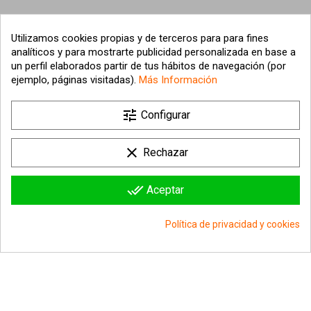
Utilizamos cookies propias y de terceros para para fines
analíticos y para mostrarte publicidad personalizada en base a
un perfil elaborados partir de tus hábitos de navegación (por
ejemplo, páginas visitadas).
Más Información

tune
Nuestra empresa
Configurar

Su cuenta
clear
Rechazar

Información sobre la tienda
done_all
Aceptar
© 2026 - hipergol.com - Todos los derechos reservados
Política de privacidad y cookies
group_work
Consentimiento de cookies