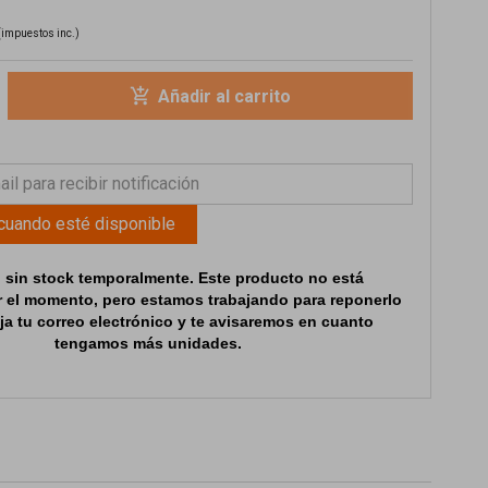
(impuestos inc.)
add_shopping_cart
Añadir al carrito
¡Producto Agotado!
 cuando esté disponible
 sin stock temporalmente. Este producto no está
r el momento, pero estamos trabajando para reponerlo
ja tu correo electrónico y te avisaremos en cuanto
tengamos más unidades.