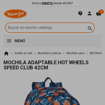
Envíos
GRATIS
desde 49,95€*
0
contact_support
person
shopping_basket

MENÚ
home
Vuelta al cole
Mochilas y bolsos
Mochila carro
MOCHILA A
MOCHILA ADAPTABLE HOT WHEELS
SPEED CLUB 42CM