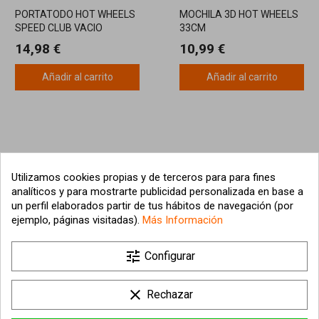
PORTATODO HOT WHEELS
MOCHILA 3D HOT WHEELS
SPEED CLUB VACIO
33CM
14,98 €
10,99 €
Añadir al carrito
Añadir al carrito
Utilizamos cookies propias y de terceros para para fines
analíticos y para mostrarte publicidad personalizada en base a
un perfil elaborados partir de tus hábitos de navegación (por
ejemplo, páginas visitadas).
Más Información

tune
Nuestra empresa
Configurar

Su cuenta
clear
Rechazar