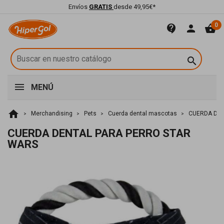
Envíos
GRATIS
desde 49,95€*
0
contact_support
person
shopping_basket

MENÚ
home
Merchandising
Pets
Cuerda dental mascotas
CUERDA DEN
CUERDA DENTAL PARA PERRO STAR
WARS