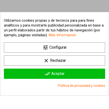
Utilizamos cookies propias y de terceros para para fines
analíticos y para mostrarte publicidad personalizada en base a
un perfil elaborados partir de tus hábitos de navegación (por
ejemplo, páginas visitadas).
Más Información

tune
Nuestra empresa
Configurar

Su cuenta
clear
Rechazar

Información sobre la tienda
done_all
Aceptar
© 2026 - hipergol.com - Todos los derechos reservados
Política de privacidad y cookies
group_work
Consentimiento de cookies