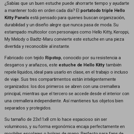
¿Sabías que un buen estuche puede ahorrarte tiempo y ayudarte
a mantener todo en orden cada día? El
portatodo triple Hello
Kitty Panels
está pensado para quienes buscan organización,
durabilidad y un diseño alegre que nunca pasa de moda. Su
estampado multicolor con personajes como Hello Kitty, Keroppi,
My Melody o Badtz-Maru convierte este estuche en una pieza
divertida y reconocible al instante.
Fabricado con tejido
Ripstop
, conocido por su resistencia a
desgarros y arañazos, este
estuche de Hello Kitty
también
repele líquidos, ideal para usarlo en clase, en el trabajo o incluso
de viaje. Sus tres compartimentos están inteligentemente
organizados: los dos primeros se abren con una cremallera
principal, mientras que el tercero se accede desde el interior con
una cremallera independiente. Así mantienes tus objetos bien
separados y protegidos.
Su tamaño de 23x11x8 cm lo hace espacioso sin ser
voluminoso, y su forma ergonómica encaja perfectamente en
mochilas escolares o bolsas de mano. Perfecto para fans de