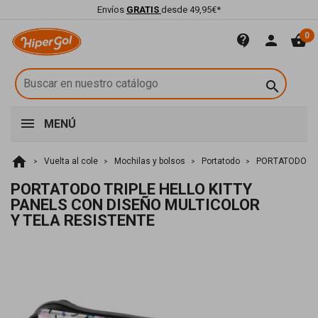
Envíos
GRATIS
desde 49,95€*
0
contact_support
person
shopping_basket

MENÚ
home
Vuelta al cole
Mochilas y bolsos
Portatodo
PORTATODO TRI
PORTATODO TRIPLE HELLO KITTY
PANELS CON DISEÑO MULTICOLOR
Y TELA RESISTENTE