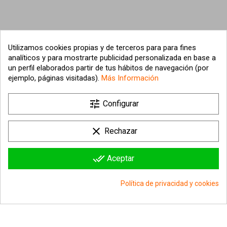
Utilizamos cookies propias y de terceros para para fines
analíticos y para mostrarte publicidad personalizada en base a
un perfil elaborados partir de tus hábitos de navegación (por
ejemplo, páginas visitadas).
Más Información

tune
Nuestra empresa
Configurar

Su cuenta
clear
Rechazar

Información sobre la tienda
done_all
Aceptar
© 2026 - hipergol.com - Todos los derechos reservados
Política de privacidad y cookies
group_work
Consentimiento de cookies