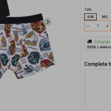
Talla
S/M
M/L
Cómpralo
2026
y
miérco
Completa t