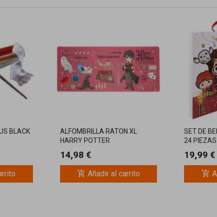
IUS BLACK
ALFOMBRILLA RATON XL
SET DE B
HARRY POTTER
24 PIEZA
14,98 €
19,99 €
add_shopping_cart
add_shopping_cart
arrito
Añadir al carrito
A