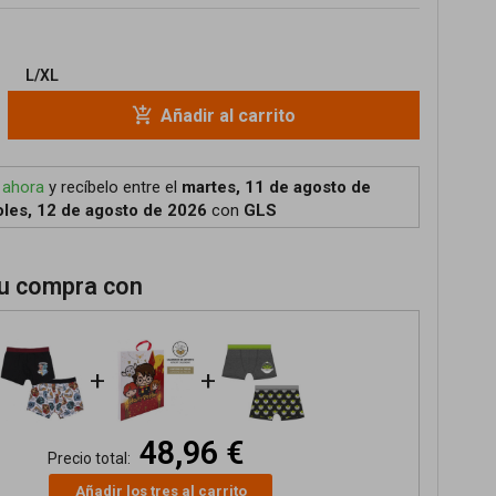
L/XL
add_shopping_cart
Añadir al carrito
 ahora
y recíbelo
entre el
martes, 11 de agosto de
les, 12 de agosto de 2026
con
GLS
u compra con
+
+
48,96 €
Precio total:
Añadir los tres al carrito