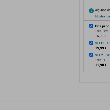
info
Algunos de
Mostrar de
Este prod
Talla: S/M
16,99 €
SET DE B
19,99 €
SET 2 BO
Talla: S
11,98 €