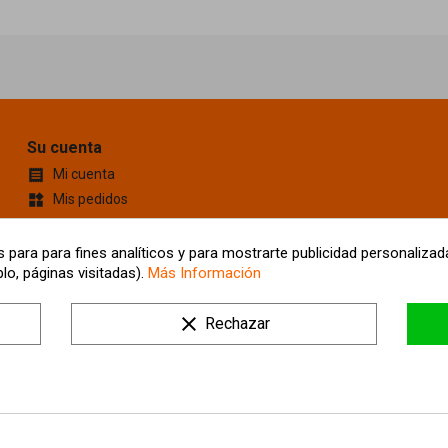
Su cuenta
Mi cuenta

Mis pedidos
widgets
Cupones de descuento
content_cut
Información personal
account_box
 para para fines analíticos y para mostrarte publicidad personalizada
lo, páginas visitadas).
Más Información
Mis Direcciones
location_on
Tus ajustes de cookies
clear
Rechazar
Mis alertas