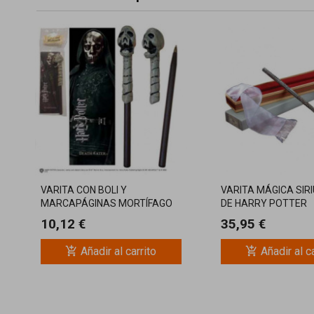
VARITA CON BOLI Y
VARITA MÁGICA SIR
MARCAPÁGINAS MORTÍFAGO
DE HARRY POTTER
HARRY POTTER
10,12 €
35,95 €
add_shopping_cart
add_shopping_cart
Añadir al carrito
Añadir al c