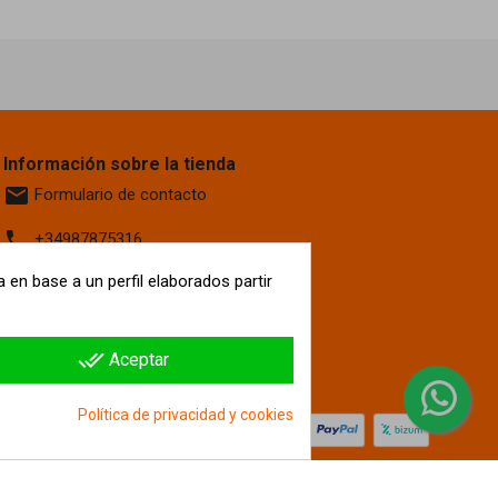
Información sobre la tienda
email
Formulario de contacto
phone
+34987875316
location_on
 en base a un perfil elaborados partir
Calle La Fontanilla, 6
Villaquilambre
León, 24193
España
done_all
Aceptar
hipergol.com
Política de privacidad y cookies