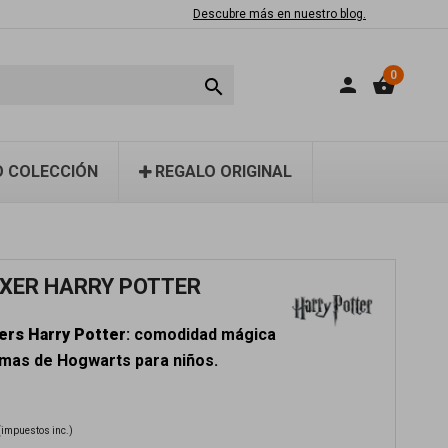
Descubre más en nuestro blog.
0
person
shopping_basket

 COLECCIÓN
REGALO ORIGINAL
OXER HARRY POTTER
ers Harry Potter
: comodidad mágica
mas de Hogwarts para niños.
(impuestos inc.)