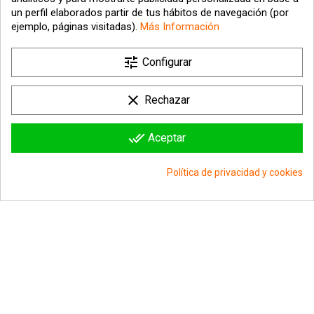
un perfil elaborados partir de tus hábitos de navegación (por
ejemplo, páginas visitadas).
Más Información

tune
Nuestra empresa
Configurar

Su cuenta
clear
Rechazar

Información sobre la tienda
done_all
Aceptar
© 2026 - hipergol.com - Todos los derechos reservados
Política de privacidad y cookies
group_work
Consentimiento de cookies