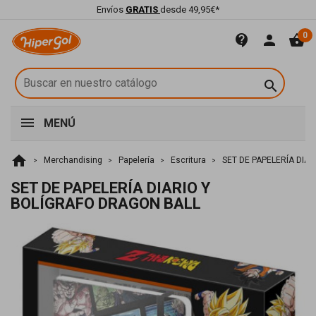
Envíos
GRATIS
desde 49,95€*
0
contact_support
person
shopping_basket

MENÚ
home
Merchandising
Papelería
Escritura
SET DE PAPELERÍA DIA
SET DE PAPELERÍA DIARIO Y
BOLÍGRAFO DRAGON BALL