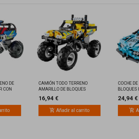
ENO DE
CAMIÓN TODO TERRENO
COCHE DE
R CON
AMARILLO DE BLOQUES
BLOQUES 
ONSTRUYE
IM.MASTER CON
RETROFRI
16,94 €
24,94 €
RETROFRICCIÓN, CONSTRUYE
Y JUEGA
Y JUEGA
add_shopping_cart
add_shopping_cart
arrito
Añadir al carrito
A