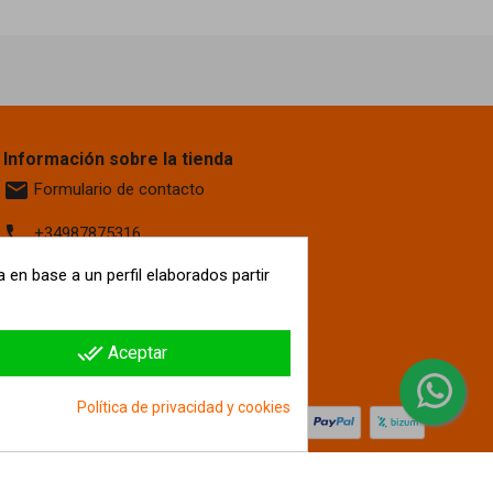
Información sobre la tienda
email
Formulario de contacto
phone
+34987875316
location_on
 en base a un perfil elaborados partir
Calle La Fontanilla, 6
Villaquilambre
León, 24193
España
done_all
Aceptar
hipergol.com
Política de privacidad y cookies