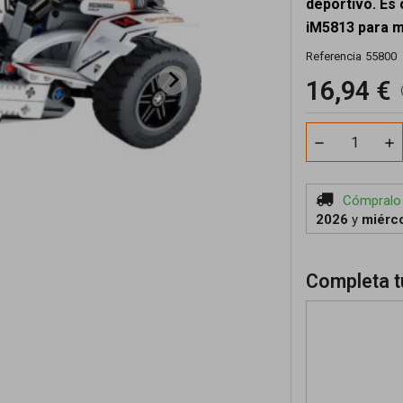
deportivo. Es
iM5813 para m
Referencia
55800
16,94 €
Cómpralo
2026
y
miérco
Completa t