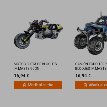
MOTOCICLETA DE BLOQUES
CAMIÓN TODO TERR
IM.MASTER CON
BLOQUES IM.MASTE
RETROFRICCIÓN, CONSTRUYE
RETROFRICCIÓN, C
16,94 €
16,94 €
Y JUEGA
Y JUEGA
add_shopping_cart
add_shopping_cart
Añadir al carrito
Añadir al c