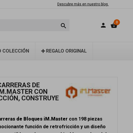
Descubre más en nuestro blog.
0
person
shopping_basket

 COLECCIÓN
REGALO ORIGINAL
CARRERAS DE
iM.MASTER CON
CCIÓN, CONSTRUYE
rreras de Bloques iM.Master
con 198 piezas
ocionante función de retrofricción y un diseño