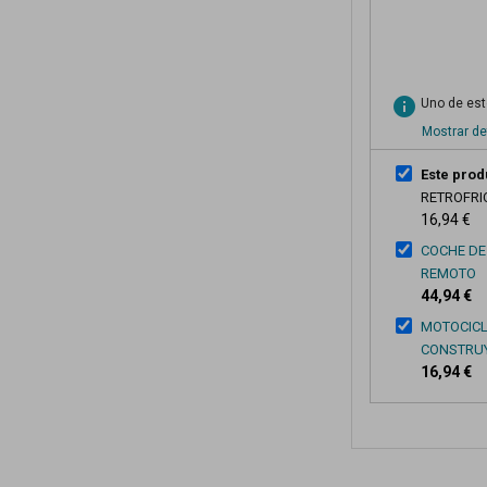
info
Uno de esto
Mostrar de
Este prod
RETROFRI
16,94 €
COCHE DE
REMOTO
44,94 €
MOTOCICL
CONSTRUY
16,94 €