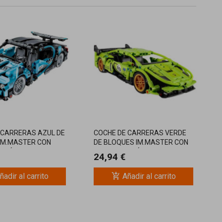
 CARRERAS AZUL DE
COCHE DE CARRERAS VERDE
IM.MASTER CON
DE BLOQUES IM.MASTER CON
CCIÓN, CONSTRUYE
RETROFRICCIÓN, CONSTRUYE
24,94 €
Y JUEGA
add_shopping_cart
ñadir al carrito
Añadir al carrito