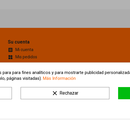
Su cuenta
Mi cuenta

Mis pedidos
widgets
Cupones de descuento
content_cut
Información personal
account_box
 para para fines analíticos y para mostrarte publicidad personalizada
lo, páginas visitadas).
Más Información
Mis Direcciones
location_on
Tus ajustes de cookies
clear
Rechazar
Mis alertas