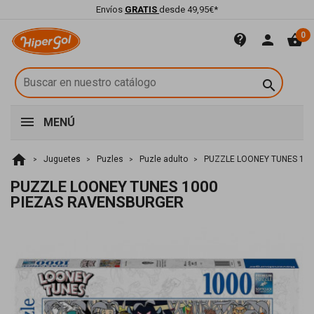
Envíos
GRATIS
desde 49,95€*
0
contact_support
person
shopping_basket

MENÚ
home
Juguetes
Puzles
Puzle adulto
PUZZLE LOONEY TUNES 10
PUZZLE LOONEY TUNES 1000
PIEZAS RAVENSBURGER