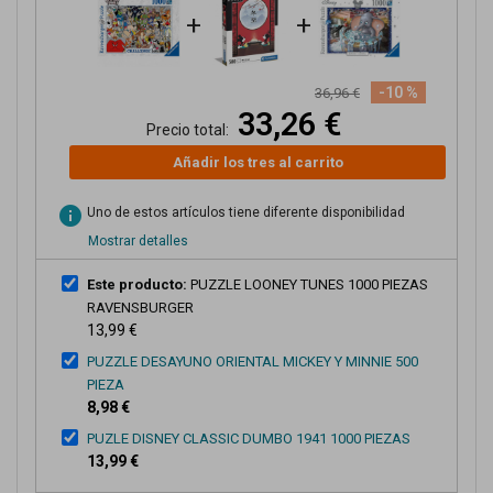
+
+
-10 %
36,96 €
33,26 €
Precio total:
Añadir los tres al carrito
info
Uno de estos artículos tiene diferente disponibilidad
Mostrar detalles
Este producto:
PUZZLE LOONEY TUNES 1000 PIEZAS
RAVENSBURGER
13,99 €
PUZZLE DESAYUNO ORIENTAL MICKEY Y MINNIE 500
PIEZA
8,98 €
PUZLE DISNEY CLASSIC DUMBO 1941 1000 PIEZAS
13,99 €