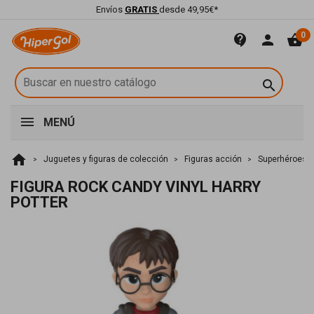
Envíos
GRATIS
desde 49,95€*
0
contact_support
person
shopping_basket

MENÚ
home
Juguetes y figuras de colección
Figuras acción
Superhéroes
FIGURA ROCK CANDY VINYL HARRY
POTTER