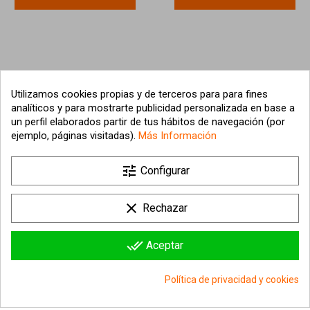
Utilizamos cookies propias y de terceros para para fines
analíticos y para mostrarte publicidad personalizada en base a
un perfil elaborados partir de tus hábitos de navegación (por
ejemplo, páginas visitadas).
Más Información

tune
Nuestra empresa
Configurar

Su cuenta
clear
Rechazar

Información sobre la tienda
done_all
Aceptar
© 2026 - hipergol.com - Todos los derechos reservados
Política de privacidad y cookies
group_work
Consentimiento de cookies