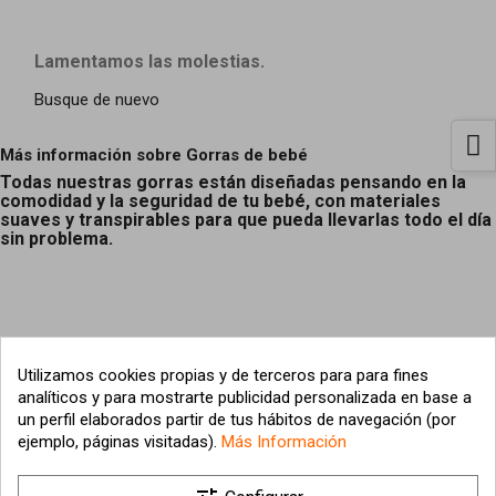
Lamentamos las molestias.
Busque de nuevo
Más información sobre Gorras de bebé
Todas nuestras gorras están diseñadas pensando en la
comodidad y la seguridad de tu bebé, con materiales
suaves y transpirables para que pueda llevarlas todo el día
sin problema.
Utilizamos cookies propias y de terceros para para fines
analíticos y para mostrarte publicidad personalizada en base a
un perfil elaborados partir de tus hábitos de navegación (por
ejemplo, páginas visitadas).
Más Información

Nuestra empresa