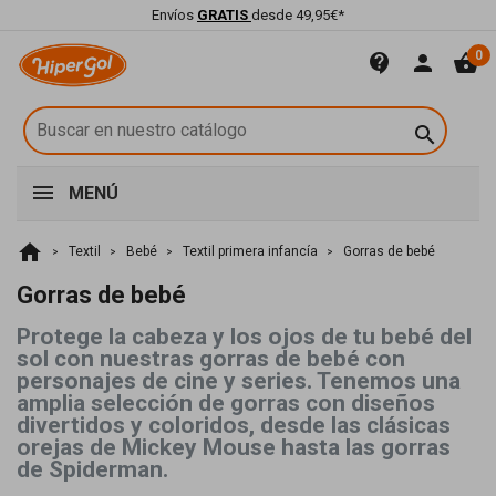
Envíos
GRATIS
desde 49,95€*
0
contact_support
person
shopping_basket

MENÚ
home
Textil
Bebé
Textil primera infancía
Gorras de bebé
Gorras de bebé
Protege la cabeza y los ojos de tu bebé del
sol con nuestras gorras de bebé con
personajes de cine y series. Tenemos una
amplia selección de gorras con diseños
divertidos y coloridos, desde las clásicas
orejas de Mickey Mouse hasta las gorras
de Spiderman.