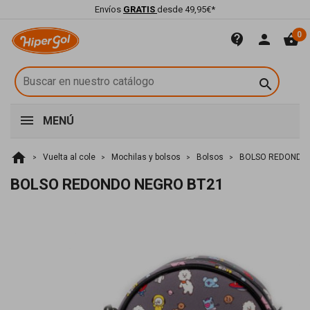
Envíos
GRATIS
desde 49,95€*
0
contact_support
person
shopping_basket

MENÚ
home
Vuelta al cole
Mochilas y bolsos
Bolsos
BOLSO REDONDO 
BOLSO REDONDO NEGRO BT21