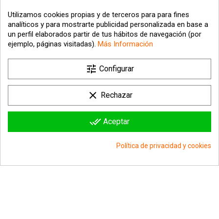
Utilizamos cookies propias y de terceros para para fines
analíticos y para mostrarte publicidad personalizada en base a
un perfil elaborados partir de tus hábitos de navegación (por
ejemplo, páginas visitadas).
Más Información

tune
Nuestra empresa
Configurar

Su cuenta
clear
Rechazar

Información sobre la tienda
done_all
Aceptar
© 2026 - hipergol.com - Todos los derechos reservados
Política de privacidad y cookies
group_work
Consentimiento de cookies