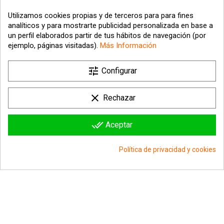
Utilizamos cookies propias y de terceros para para fines
analíticos y para mostrarte publicidad personalizada en base a
un perfil elaborados partir de tus hábitos de navegación (por
ejemplo, páginas visitadas).
Más Información

tune
Nuestra empresa
Configurar

Su cuenta
clear
Rechazar

Información sobre la tienda
done_all
Aceptar
© 2026 - hipergol.com - Todos los derechos reservados
Política de privacidad y cookies
group_work
Consentimiento de cookies