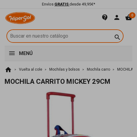
Envíos
GRATIS
desde 49,95€*
0
contact_support
person
shopping_basket

MENÚ
home
Vuelta al cole
Mochilas y bolsos
Mochila carro
MOCHILA C
MOCHILA CARRITO MICKEY 29CM