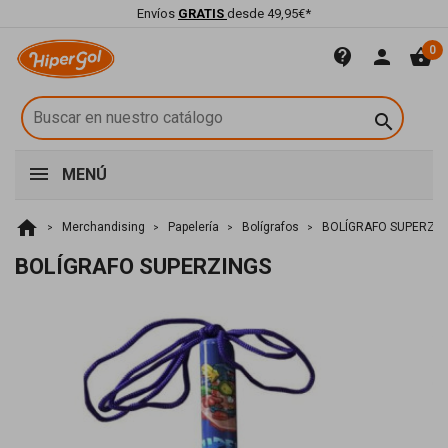
Envíos
GRATIS
desde 49,95€*
0
contact_support
person
shopping_basket

MENÚ
home
Merchandising
Papelería
Bolígrafos
BOLÍGRAFO SUPERZIN
BOLÍGRAFO SUPERZINGS