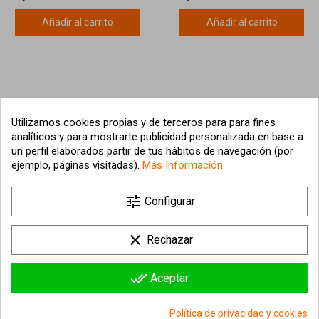
Añadir al carrito
Añadir al carrito
Utilizamos cookies propias y de terceros para para fines
analíticos y para mostrarte publicidad personalizada en base a
un perfil elaborados partir de tus hábitos de navegación (por
ejemplo, páginas visitadas).
Más Información

tune
Nuestra empresa
Configurar

Su cuenta
clear
Rechazar

Información sobre la tienda
done_all
Aceptar
© 2026 - hipergol.com - Todos los derechos reservados
Política de privacidad y cookies