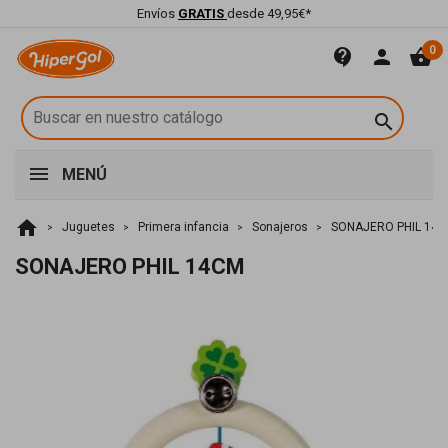
Envíos
GRATIS
desde 49,95€*
0
contact_support
person
shopping_basket

MENÚ
home
Juguetes
Primera infancia
Sonajeros
SONAJERO PHIL 14
SONAJERO PHIL 14CM