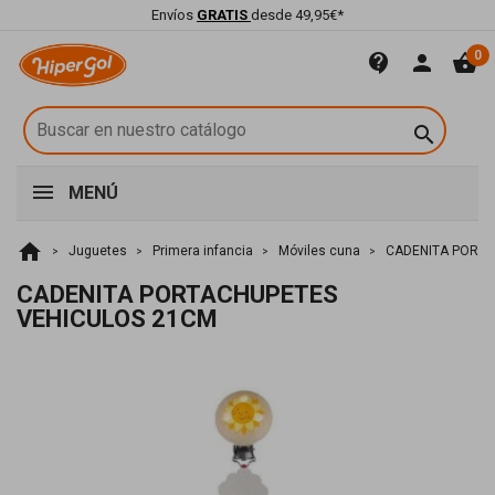
Envíos
GRATIS
desde 49,95€*
0
contact_support
person
shopping_basket

MENÚ
home
Juguetes
Primera infancia
Móviles cuna
CADENITA PORTA
CADENITA PORTACHUPETES
VEHICULOS 21CM