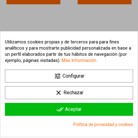
Utilizamos cookies propias y de terceros para para fines
analíticos y para mostrarte publicidad personalizada en base a
un perfil elaborados partir de tus hábitos de navegación (por
ejemplo, páginas visitadas).
Más Información

tune
Nuestra empresa
Configurar

Su cuenta
clear
Rechazar

Información sobre la tienda
done_all
Aceptar
© 2026 - hipergol.com - Todos los derechos reservados
Política de privacidad y cookies
group_work
Consentimiento de cookies