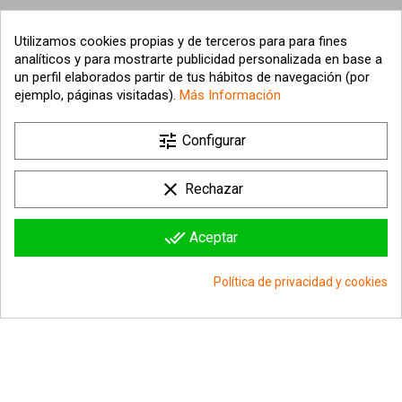
Utilizamos cookies propias y de terceros para para fines
analíticos y para mostrarte publicidad personalizada en base a
un perfil elaborados partir de tus hábitos de navegación (por
ejemplo, páginas visitadas).
Más Información

tune
Nuestra empresa
Configurar

Su cuenta
clear
Rechazar

Información sobre la tienda
done_all
Aceptar
© 2026 - hipergol.com - Todos los derechos reservados
Política de privacidad y cookies
group_work
Consentimiento de cookies