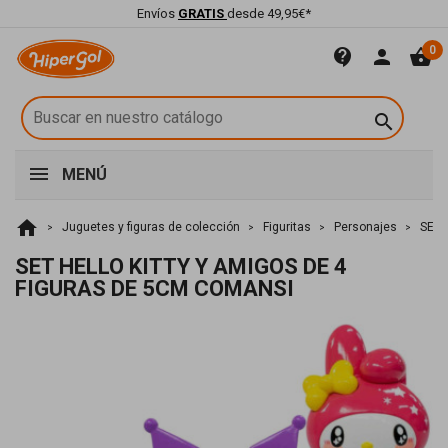
Envíos
GRATIS
desde 49,95€*
0
contact_support
person
shopping_basket

MENÚ
home
Juguetes y figuras de colección
Figuritas
Personajes
SET 
SET HELLO KITTY Y AMIGOS DE 4
FIGURAS DE 5CM COMANSI