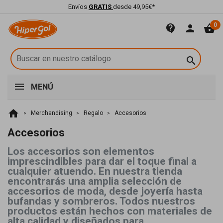
Envíos
GRATIS
desde 49,95€*
0
contact_support
person
shopping_basket

MENÚ
home
Merchandising
Regalo
Accesorios
Accesorios
Los accesorios son elementos
imprescindibles para dar el toque final a
cualquier atuendo. En nuestra tienda
encontrarás una amplia selección de
accesorios de moda, desde joyería hasta
bufandas y sombreros. Todos nuestros
productos están hechos con materiales de
alta calidad y diseñados para