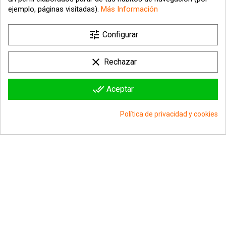
ejemplo, páginas visitadas).
Más Información

tune
Nuestra empresa
Configurar

Su cuenta
clear
Rechazar

Información sobre la tienda
done_all
Aceptar
© 2026 - hipergol.com - Todos los derechos reservados
Política de privacidad y cookies
group_work
Consentimiento de cookies